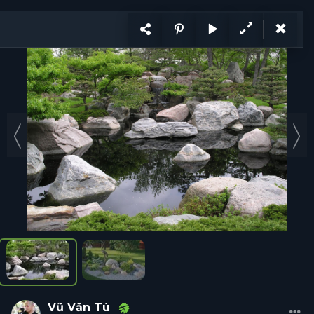
KẾT NỐI
VI
CÙNG PHÁT TRIỂN
Ý tưởng
Trang
1
/ 2
Ý tưởng
Hỏi đáp
Tổ chức
Cá nhân
Năng lực
Tuyển d
Vũ Văn
Tú