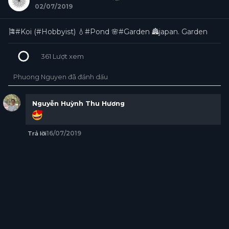
02/07/2019
🎏#Koi (#Hobbyist) 💧#Pond 🌸#Garden 🏯japan. Garden
361
Lượt xem
Phuong Nguyen đã đánh dấu
Nguyễn Huỳnh Thu Hương
16/07/2019
Trả lời