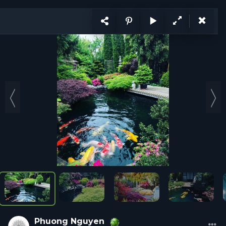
KẾT NỐI
VI
CÙNG PHÁT TRIỂN
Ý tưởng
Trang
1
/ 2
Ý tưởng
Hỏi đáp
Tổ chức
Cá nhân
Năng lực
Tuyển d
Phuong
Nguyen