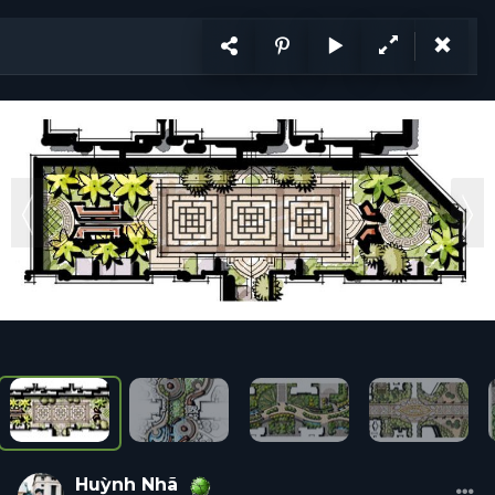
KẾT NỐI
VI
CÙNG PHÁT TRIỂN
Ý tưởng
Trang
1
/ 2
Ý tưởng
Hỏi đáp
Tổ chức
Cá nhân
Năng lực
Tuyển d
Huỳnh
Nhã