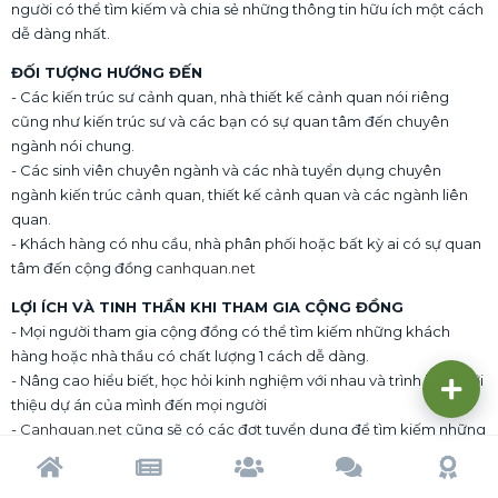
người có thể tìm kiếm và chia sẻ những thông tin hữu ích một cách
dễ dàng nhất.
ĐỐI TƯỢNG HƯỚNG ĐẾN
- Các kiến trúc sư cảnh quan, nhà thiết kế cảnh quan nói riêng
cũng như kiến trúc sư và các bạn có sự quan tâm đến chuyên
ngành nói chung.
- Các sinh viên chuyên ngành và các nhà tuyển dụng chuyên
ngành kiến trúc cảnh quan, thiết kế cảnh quan và các ngành liên
quan.
- Khách hàng có nhu cầu, nhà phân phối hoặc bất kỳ ai có sự quan
tâm đến cộng đồng
canhquan.net
LỢI ÍCH VÀ TINH THẦN KHI THAM GIA CỘNG ĐỒNG
- Mọi người tham gia cộng đồng có thể tìm kiếm những khách
hàng hoặc nhà thầu có chất lượng 1 cách dễ dàng.
- Nâng cao hiểu biết, học hỏi kinh nghiệm với nhau và trình bày, giới
thiệu dự án của mình đến mọi người
-
Canhquan.net
cũng sẽ có các đợt tuyển dụng để tìm kiếm những
partner để cùng thực hiện những dự án của công ty từ lớn đến
nhỏ. Bên cạnh đó, ban quản lý sẽ cố gắng tạo cho các bạn những
Trang chủ
Tạp chí
Cộng đồng
Cố vấn
Dấu ấn