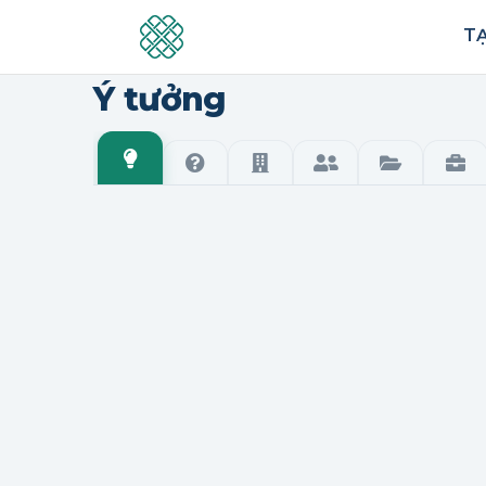
TẠ
Ý tưởng
Ý tưởng
Hỏi đáp
Tổ chức
Cá nhân
Năng lực
Tuy