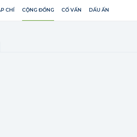
P CHÍ
CỘNG ĐỒNG
CỐ VẤN
DẤU ẤN
ển dụng