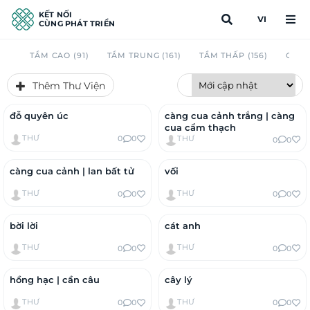
KẾT NỐI
VI
CÙNG PHÁT TRIỂN
TẦM CAO (91)
TẦM TRUNG (161)
TẦM THẤP (156)
CAU 
Thêm Thư Viện
đỗ quyên úc
càng cua cảnh trắng | càng
cua cẩm thạch
THƯ
0
0
THƯ
0
0
càng cua cảnh | lan bất tử
vối
THƯ
THƯ
0
0
0
0
bời lời
cát anh
THƯ
THƯ
0
0
0
0
hồng hạc | cần câu
cây lý
THƯ
THƯ
0
0
0
0