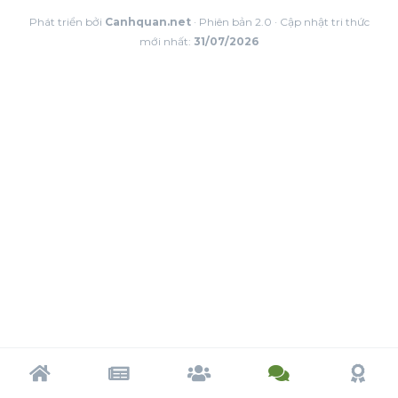
Phát triển bởi
Canhquan.net
· Phiên bản 2.0 · Cập nhật tri thức
mới nhất:
31/07/2026
Trang chủ
Tạp chí
Cộng đồng
Cố vấn
Dấu ấn