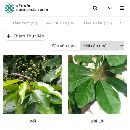
KẾT NỐI
VI
CÙNG PHÁT TRIỂN
TẦM CAO (91)
TẦM TRUNG (161)
TẦM THẤP (156)
CAU 
Thêm Thư Viện
Sắp xếp theo
Vối
Bời Lời