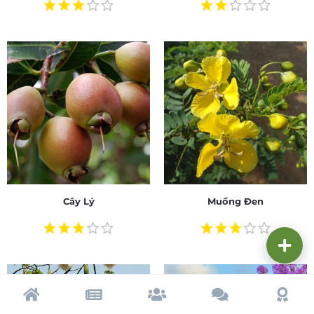
Cây Lý
Muồng Đen
Trang chủ
Tạp chí
Cộng đồng
Cố vấn
Dấu ấ