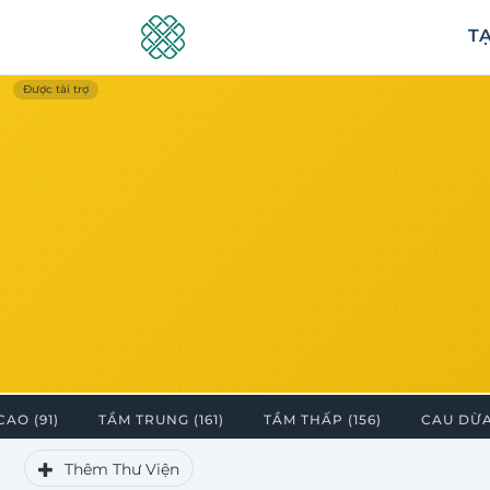
TẠ
Được tài trợ
CAO (91)
TẦM TRUNG (161)
TẦM THẤP (156)
CAU DỪA
Thêm Thư Viện