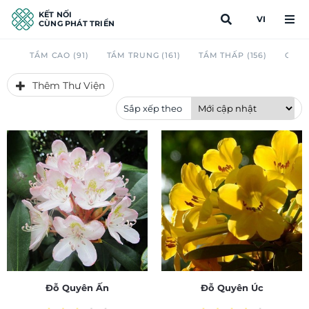
KẾT NỐI
VI
CÙNG PHÁT TRIỂN
TẦM CAO (91)
TẦM TRUNG (161)
TẦM THẤP (156)
CAU 
Thêm Thư Viện
Sắp xếp theo
Đỗ Quyên Ấn
Đỗ Quyên Úc