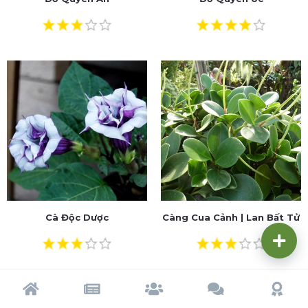
Cà Độc Dược
Càng Cua Cảnh | Lan Bất Tử
Trang chủ
Tạp chí
Cộng đồng
Cố vấn
Dấu ấn