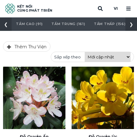
KẾT NỐI
VI
CÙNG PHÁT TRIỂN
❮
❯
TẦM CAO (91)
TẦM TRUNG (161)
TẦM THẤP (156)
C
Thêm Thư Viện
Sắp xếp theo
Đỗ Quyên Ấn
Đỗ Quyên Úc