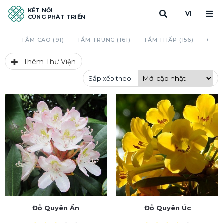
KẾT NỐI
VI
CÙNG PHÁT TRIỂN
TẦM CAO (91)
TẦM TRUNG (161)
TẦM THẤP (156)
CAU 
Thêm Thư Viện
Sắp xếp theo
Đỗ Quyên Ấn
Đỗ Quyên Úc