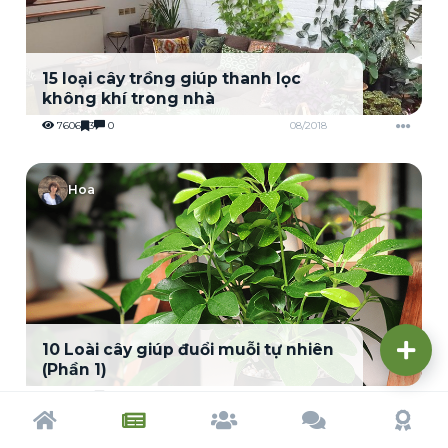
15 loại cây trồng giúp thanh lọc
không khí trong nhà
7606
3
0
08/2018
Hoa
10 Loài cây giúp đuổi muỗi tự nhiên
(Phần 1)
7906
3
0
01/2019
Trang chủ
Tạp chí
Cộng đồng
Cố vấn
Dấu ấn