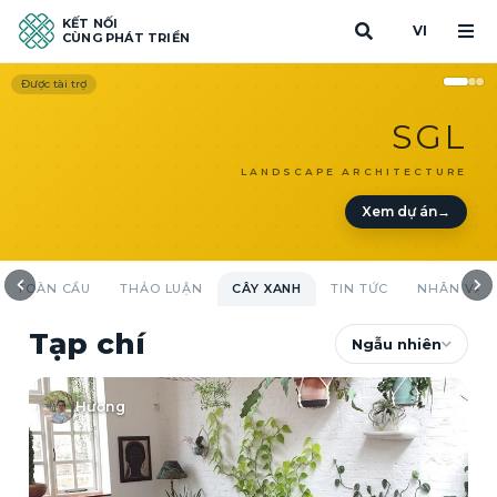
KẾT NỐI
VI
CÙNG PHÁT TRIỂN
Được tài trợ
SGL
LANDSCAPE ARCHITECTURE
Xem dự án
→
TOÀN CẦU
THẢO LUẬN
CÂY XANH
TIN TỨC
NHÂN VẬT
Tạp chí
Ngẫu nhiên
Hương