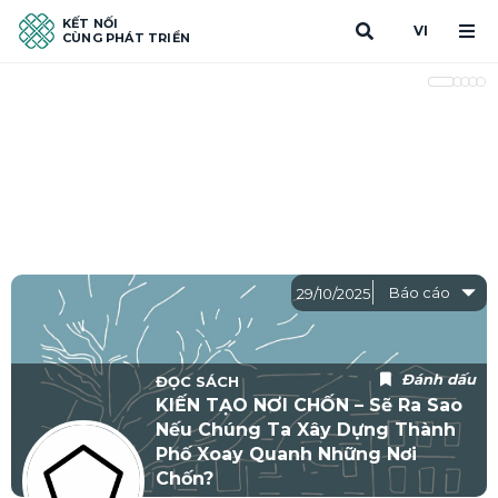
KẾT NỐI
VI
CÙNG PHÁT TRIỂN
Báo cáo
29/10/2025
Đánh dấu
ĐỌC SÁCH
KIẾN TẠO NƠI CHỐN – Sẽ Ra Sao
Nếu Chúng Ta Xây Dựng Thành
Phố Xoay Quanh Những Nơi
Chốn?