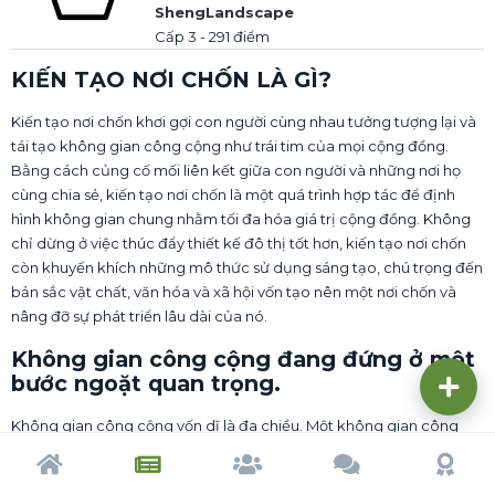
ShengLandscape
Cấp 3 - 291 điểm
KIẾN TẠO NƠI CHỐN LÀ GÌ?
Kiến tạo nơi chốn khơi gợi con người cùng nhau tưởng tượng lại và
tái tạo không gian công cộng như trái tim của mọi cộng đồng.
Bằng cách củng cố mối liên kết giữa con người và những nơi họ
cùng chia sẻ, kiến tạo nơi chốn là một quá trình hợp tác để định
hình không gian chung nhằm tối đa hóa giá trị cộng đồng. Không
chỉ dừng ở việc thúc đẩy thiết kế đô thị tốt hơn, kiến tạo nơi chốn
còn khuyến khích những mô thức sử dụng sáng tạo, chú trọng đến
bản sắc vật chất, văn hóa và xã hội vốn tạo nên một nơi chốn và
nâng đỡ sự phát triển lâu dài của nó.
Không gian công cộng đang đứng ở
một
bước ngoặt quan trọng
.
Không gian công cộng vốn dĩ là đa chiều. Một không gian công
cộng thành công và đích thực là nơi được nhiều nhóm người khác
nhau sử dụng, với nhiều mục đích khác nhau, vào nhiều thời điểm
Trang chủ
Tạp chí
Cộng đồng
Cố vấn
Dấu ấn