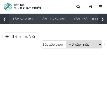
KẾT NỐI
VI
CÙNG PHÁT TRIỂN
❮
❯
TẦM CAO (91)
TẦM TRUNG (161)
TẦM THẤP (156)
C
Thêm Thư Viện
Sắp xếp theo