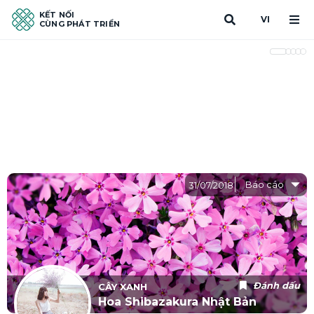
KẾT NỐI
VI
CÙNG PHÁT TRIỂN
Báo cáo
31/07/2018
Đánh dấu
CÂY XANH
Hoa Shibazakura Nhật Bản