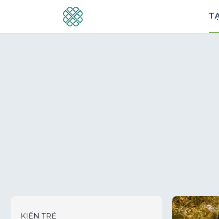
TẠ
KIẾN TRẺ