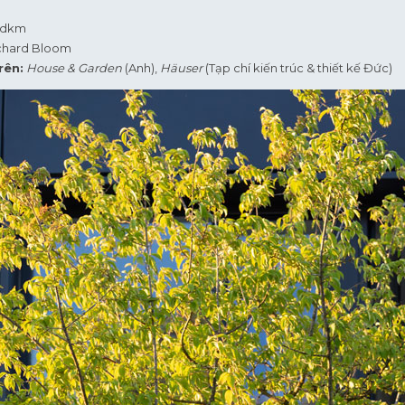
edkm
chard Bloom
rên:
House & Garden
(Anh),
Häuser
(Tạp chí kiến trúc & thiết kế Đức)