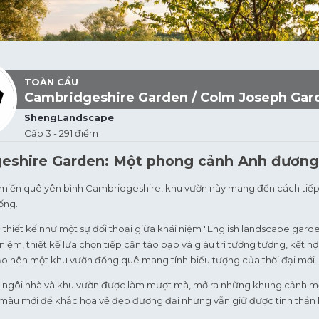
TOÀN CẦU
Cambridgeshire Garden / Colm Joseph Gar
ShengLandscape
Cấp 3 - 291 điểm
eshire Garden: Một phong cảnh Anh đương
miền quê yên bình Cambridgeshire, khu vườn này mang đến cách tiếp c
ống.
thiết kế như một sự đối thoại giữa khái niệm "English landscape garden
niệm, thiết kế lựa chọn tiếp cận táo bạo và giàu trí tưởng tượng, kế
 tạo nên một khu vườn đồng quê mang tính biểu tượng của thời đại mới.
a ngôi nhà và khu vườn được làm mượt mà, mở ra những khung cảnh mở 
màu mới để khắc họa vẻ đẹp đương đại nhưng vẫn giữ được tinh thầ