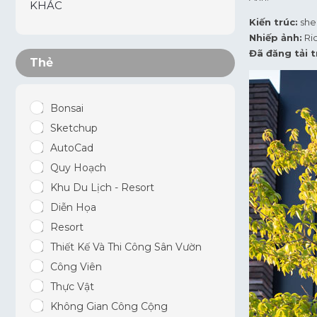
KHÁC
Kiến trúc:
sh
Nhiếp ảnh:
Ri
Đã đăng tải t
Thẻ
Bonsai
Sketchup
AutoCad
Quy Hoạch
Khu Du Lịch - Resort
Diễn Họa
Resort
Thiết Kế Và Thi Công Sân Vườn
Công Viên
Thực Vật
Không Gian Công Cộng