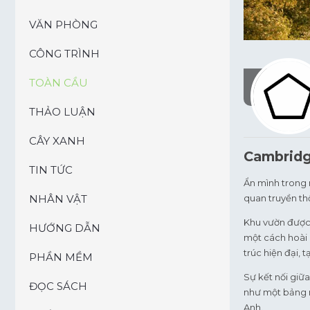
VĂN PHÒNG
CÔNG TRÌNH
TOÀN CẦU
THẢO LUẬN
CÂY XANH
Cambridg
TIN TỨC
Ẩn mình trong 
NHÂN VẬT
quan truyền th
Khu vườn được 
HƯỚNG DẪN
một cách hoài 
trúc hiện đại,
PHẦN MỀM
Sự kết nối giữ
ĐỌC SÁCH
như một bảng 
Anh.