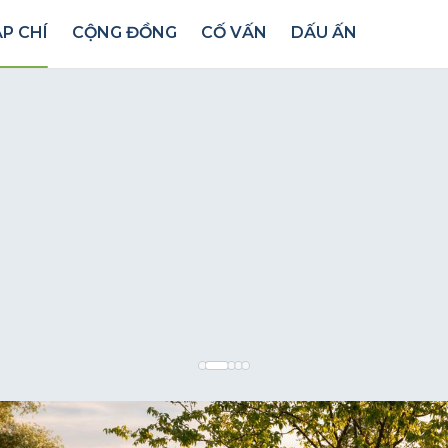
P CHÍ
CỘNG ĐỒNG
CỐ VẤN
DẤU ẤN