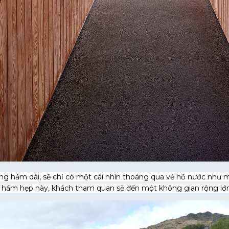
 hầm dài, sẽ chỉ có một cái nhìn thoáng qua về hồ nước như mộ
g hầm hẹp này, khách tham quan sẽ đến một không gian rộng lớ