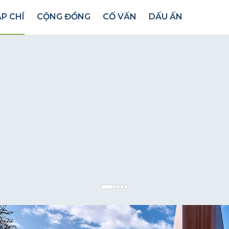
P CHÍ
CỘNG ĐỒNG
CỐ VẤN
DẤU ẤN