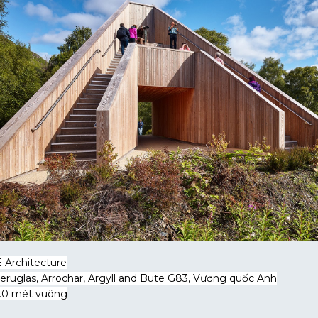
 Architecture
eruglas, Arrochar, Argyll and Bute G83, Vương quốc Anh
.0 mét vuông