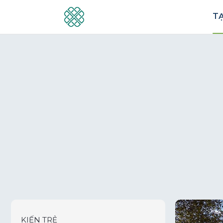
TẠ
KIẾN TRẺ