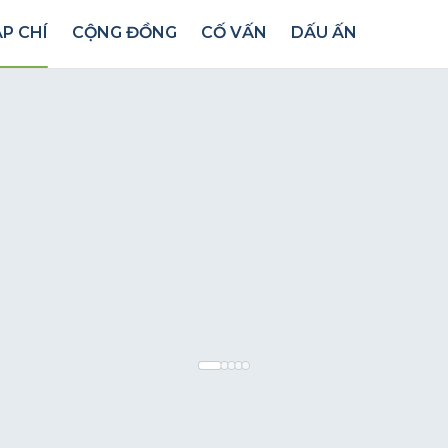
P CHÍ
CỘNG ĐỒNG
CỐ VẤN
DẤU ẤN