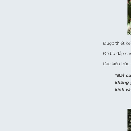
Được thiết kế
Để bù đắp cho
Các kiến trúc
“Bất cứ
không 
kính và