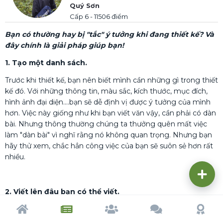
Quý Sơn
Cấp 6 - 11506 điểm
Bạn có thường hay bị "tắc" ý tưởng khi đang thiết kế? Và
đây chính là giải pháp giúp bạn!
1. Tạo một danh sách.
Trước khi thiết kế, bạn nên biết mình cần những gì trong thiết
kế đó. Với những thông tin, màu sắc, kích thước, mục đích,
hình ảnh đại diện....bạn sẽ dễ định vị được ý tưởng của mình
hơn. Việc này giống như khi bạn viết văn vậy, cần phải có dàn
bài. Nhưng thông thường chúng ta thưởng quên mất việc
làm "dàn bài" vì nghĩ rằng nó không quan trọng. Nhưng bạn
hãy thử xem, chắc hẳn công việc của bạn sẽ suôn sẻ hơn rất
nhiều.
2. Viết lên đâu bạn có thể viết.
Những nhà văn thường luôn giữ cạnh mình cây bút và cuốn
Trang chủ
Tạp chí
Cộng đồng
Cố vấn
Dấu ấn
sổ để đi bất cứ đâu có thể kịp thời ghi lại cảm xúc và những