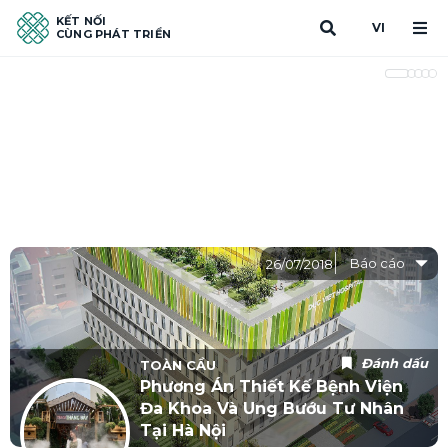
KẾT NỐI
VI
CÙNG PHÁT TRIỂN
Báo cáo
26/07/2018
Đánh dấu
TOÀN CẦU
Phương Án Thiết Kế Bệnh Viện
Đa Khoa Và Ung Bướu Tư Nhân
Tại Hà Nội