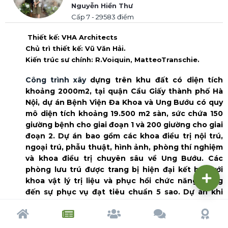
Nguyễn Hiền Thư
Cấp 7 - 29583 điểm
Thiết kế
: VHA Architects
Chủ trì thiết kế
: Vũ Văn Hải.
Kiến trúc sư chính
: R.Voiquin, MatteoTranschie.
Công trình xây
dựng trên khu đất có diện tích
khoảng 2000m2, tại quận Cầu Giấy thành phố Hà
Nội, dự án Bệnh Viện Đa Khoa và Ung Bướu có quy
mô diện tích khoảng 19.500 m2 sàn, sức chứa 150
giường bệnh cho giai đoạn 1 và 200 giường cho giai
đoạn 2.
Dự án bao gồm các khoa điều trị nội trú,
ngoại trú, phẫu thuật, hình ảnh, phòng thí nghiệm
và khoa điều trị chuyên sâu về Ung Bướu. Các
phòng lưu trú được trang bị hiện đại kết hợp với
khoa vật lý trị liệu và phục hồi chức năng mang
đến sự phục vụ đạt tiêu chuẩn 5 sao. Dự án khi
hoàn thành sẽ đáp ứng nhu cầu dịch vụ khám và
điều trị cao cấp của bệnh nhân Ung Bướu trên địa
Trang chủ
Tạp chí
Cộng đồng
Cố vấn
Dấu ấn
bàn thành phố.