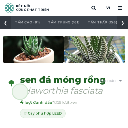
KẾT NỐI
VI
CÙNG PHÁT TRIỂN
❮
❯
TẦM CAO (91)
TẦM TRUNG (161)
TẦM THẤP (156)
C
sen đá móng rồng
Báo cáo
Haworthia fasciata
4
lượt đánh dấu
17.159 lượt xem
Cây phù hợp LEED