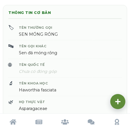
THÔNG TIN CƠ BẢN
🏷️
TÊN THƯỜNG GỌI
SEN MÓNG RỒNG
🔤
TÊN GỌI KHÁC
Sen đá móng rồng
🌐
TÊN QUỐC TẾ
Chưa có đóng góp
🔬
TÊN KHOA HỌC
Haworthia fasciata
🌿
HỌ THỰC VẬT
Asparagaceae
🧬
CHI
Trang chủ
Tạp chí
Cộng đồng
Cố vấn
Dấu ấn
Haworthia